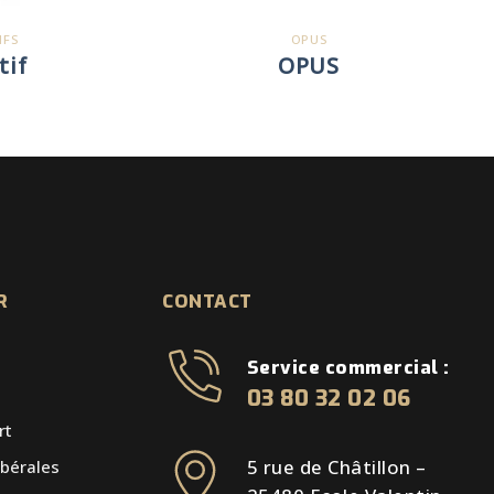
IFS
OPUS
tif
OPUS
R
CONTACT
Service commercial :
03 80 32 02 06
rt
5 rue de Châtillon –
ibérales