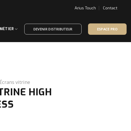
Arius Touch
Contact
 MÉTIER
DEVENIR DISTRIBUTEUR
ESPACE PRO
Écrans vitrine
TRINE HIGH
ESS