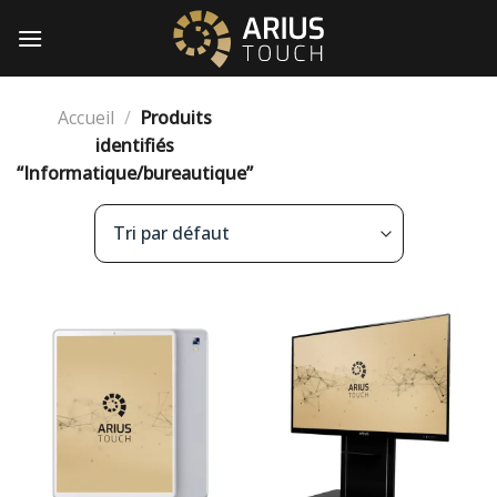
Passer
au
contenu
Accueil
/
Produits
identifiés
“Informatique/bureautique”